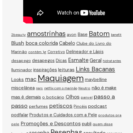
amostrinhas
Batom
avon
Base
2beauty
benefit
Blush
boca colorida
Cabelo
Clube do Livro do
Marinão
Delineador e Lápis
Corretivo
contém 1g
Esmalte
Geral
Dicas
desapegos
desapego
hidratantes
Links Bacanas
leituras
inspirações
Iluminador
Maquiagem
mac
Looks
maybelline
não é make
miscelânea
Neutro
nars
netflix com o marinão
passo a
Olhos
mas é demais
o boticário
panvel
passo
petiscos
podcast
perfumes
Pincéis
podfalar
Produtos e Cuidados com a Pele
produtos pra
Promoções e Descontos
publi
pele
quem disse
Resenhas