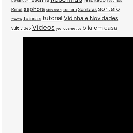
resenha
resultado
berenice?
resumos
sorteio
sephora
Rímel
Sombras
sombra
skin care
tutorial
Vidinha e Novidades
Tutoriais
tracta
Vídeos
ô lá em casa
vult
vídeo
yes! cosmetics