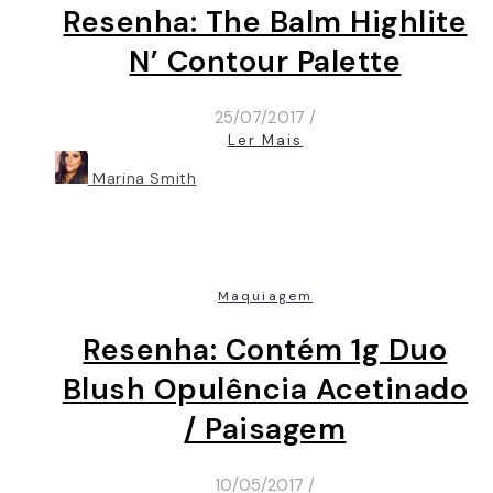
Resenha: The Balm Highlite
N’ Contour Palette
25/07/2017
/
Ler Mais
Marina Smith
Maquiagem
Resenha: Contém 1g Duo
Blush Opulência Acetinado
/ Paisagem
10/05/2017
/