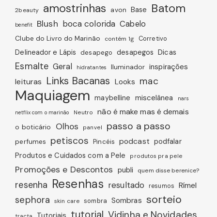
amostrinhas
Batom
avon
Base
2beauty
Blush
boca colorida
Cabelo
benefit
Clube do Livro do Marinão
Corretivo
contém 1g
Dicas
Delineador e Lápis
desapegos
desapego
Esmalte
Geral
inspirações
Iluminador
hidratantes
Links Bacanas
mac
leituras
Looks
Maquiagem
miscelânea
maybelline
nars
não é make mas é demais
Neutro
netflix com o marinão
passo a passo
Olhos
o boticário
panvel
petiscos
podcast
podfalar
perfumes
Pincéis
Produtos e Cuidados com a Pele
produtos pra pele
Promoções e Descontos
publi
quem disse berenice?
Resenhas
resenha
resultado
Rímel
resumos
sorteio
sephora
Sombras
sombra
skin care
tutorial
Vidinha e Novidades
Tutoriais
tracta