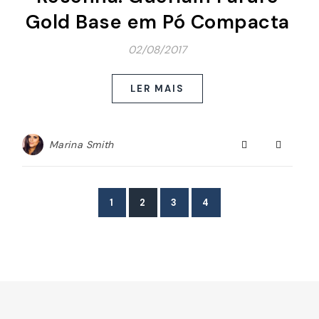
Gold Base em Pó Compacta
02/08/2017
LER MAIS
Marina Smith
1
2
3
4