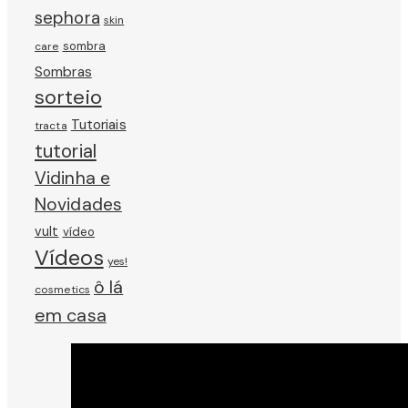
sephora
skin
sombra
care
Sombras
sorteio
Tutoriais
tracta
tutorial
Vidinha e
Novidades
vult
vídeo
Vídeos
yes!
ô lá
cosmetics
em casa