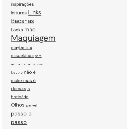
inspirações
Links
leituras
Bacanas
mac
Looks
Maquiagem
maybelline
miscelânea
nars
netflix com o marinão
não é
Neutro
make mas é
demais
o
boticário
Olhos
panvel
passo a
passo