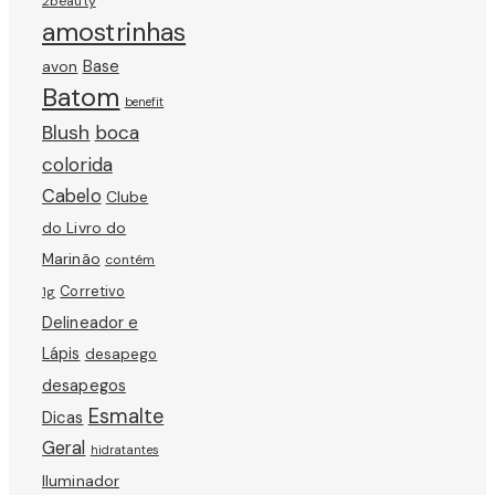
2beauty
amostrinhas
avon
Base
Batom
benefit
Blush
boca
colorida
Cabelo
Clube
do Livro do
Marinão
contém
Corretivo
1g
Delineador e
Lápis
desapego
desapegos
Esmalte
Dicas
Geral
hidratantes
Iluminador