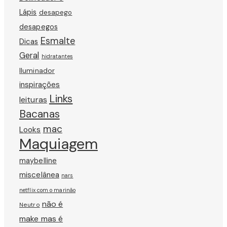
Lápis
desapego
desapegos
Esmalte
Dicas
Geral
hidratantes
Iluminador
inspirações
Links
leituras
Bacanas
mac
Looks
Maquiagem
maybelline
miscelânea
nars
netflix com o marinão
não é
Neutro
make mas é