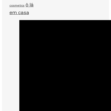
ô lá
cosmetics
em casa