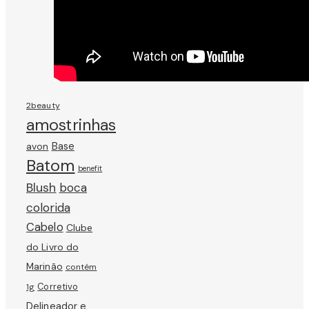
2beauty
amostrinhas
avon
Base
Batom
benefit
Blush
boca
colorida
Cabelo
Clube
do Livro do
Marinão
contém
Corretivo
1g
Delineador e