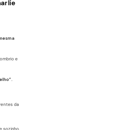
arlie
 mesma
sombrio e
lho”.
ventes da
e sozinho.