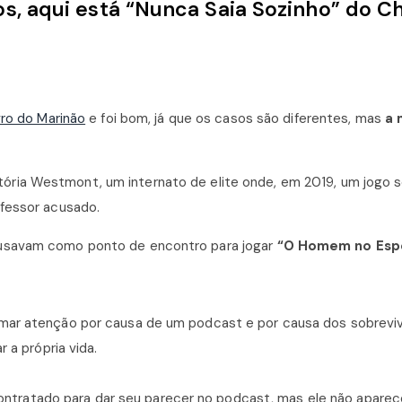
s, aqui está “Nunca Saia Sozinho” do Ch
vro do Marinão
e foi bom, já que os casos são diferentes, mas
a
ória Westmont, um internato de elite onde, em 2019, um jogo 
ofessor acusado.
 usavam como ponto de encontro para jogar
“O Homem no Espe
amar atenção por causa de um podcast e por causa dos sobrevi
 a própria vida.
é contratado para dar seu parecer no podcast, mas ele não aparec