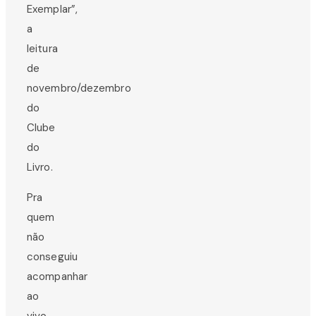
Exemplar”,
a
leitura
de
novembro/dezembro
do
Clube
do
Livro.
Pra
quem
não
conseguiu
acompanhar
ao
vivo,