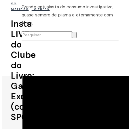
do
Grande entusiasta do consumo investigativo,
,
Marinão
Leituras
quase sempre de pijama e eternamente com
Insta
fome.
LIVE
do
Clube
do
Livro:
Garota
Exemplar
(contém
SPOILERS)