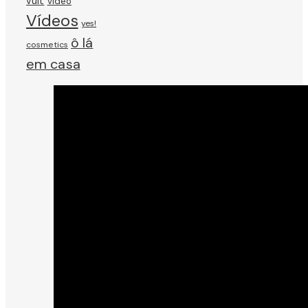
vult
vídeo
Vídeos
yes!
ô lá
cosmetics
em casa