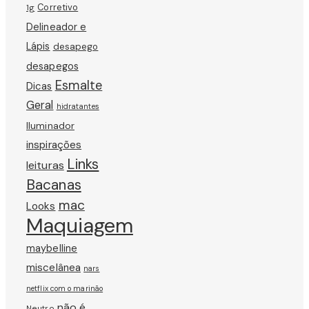
Corretivo
1g
Delineador e
Lápis
desapego
desapegos
Esmalte
Dicas
Geral
hidratantes
Iluminador
inspirações
Links
leituras
Bacanas
mac
Looks
Maquiagem
maybelline
miscelânea
nars
netflix com o marinão
não é
Neutro