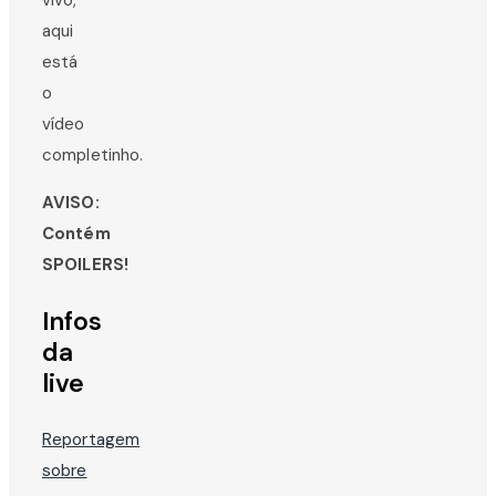
aqui
está
o
vídeo
completinho.
AVISO:
Contém
SPOILERS!
Infos
da
live
Reportagem
sobre