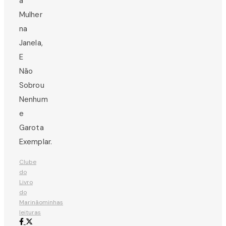
a
Mulher
na
Janela,
E
Não
Sobrou
Nenhum
e
Garota
Exemplar.
Clube
do
Livro
do
Marinão
minhas
leituras