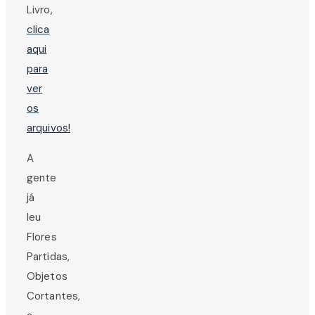
Livro,
clica
aqui
para
ver
os
arquivos!
A
gente
já
leu
Flores
Partidas,
Objetos
Cortantes,