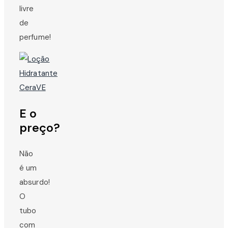
livre
de
perfume!
E o
preço?
Não
é um
absurdo!
O
tubo
com