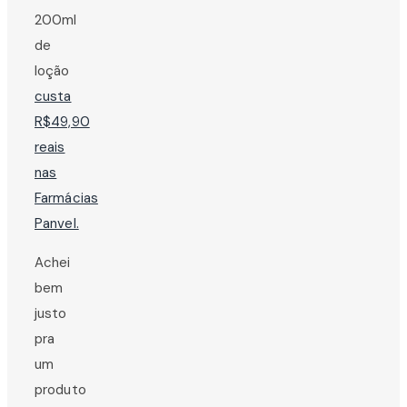
200ml
de
loção
custa
R$49,90
reais
nas
Farmácias
Panvel.
Achei
bem
justo
pra
um
produto