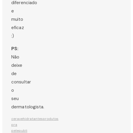
diferenciado
e
muito
eficaz
:)
PS:
Não
deixe
de
consultar
o
seu
dermatologista.
cerave
hidratantes
produtos
pra
pele
publi