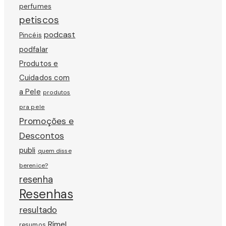
perfumes
petiscos
podcast
Pincéis
podfalar
Produtos e
Cuidados com
a Pele
produtos
pra pele
Promoções e
Descontos
publi
quem disse
berenice?
resenha
Resenhas
resultado
Rímel
resumos