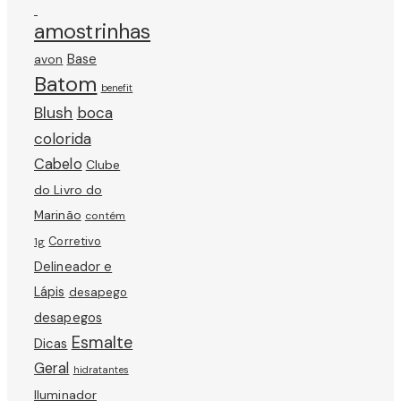
amostrinhas
avon
Base
Batom
benefit
Blush
boca
colorida
Cabelo
Clube
do Livro do
Marinão
contém
Corretivo
1g
Delineador e
Lápis
desapego
desapegos
Esmalte
Dicas
Geral
hidratantes
Iluminador