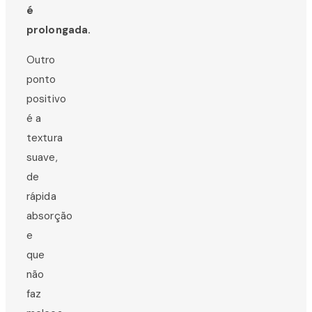
é
prolongada.
Outro
ponto
positivo
é a
textura
suave,
de
rápida
absorção
e
que
não
faz