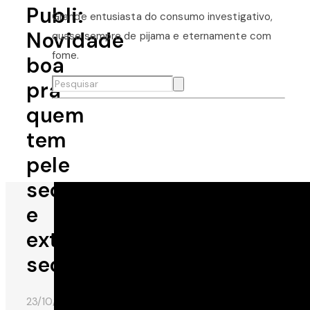
Publi:
Grande entusiasta do consumo investigativo,
Novidade
quase sempre de pijama e eternamente com
fome.
boa
pra
quem
tem
pele
seca
e
extra
seca!
23/10/2018