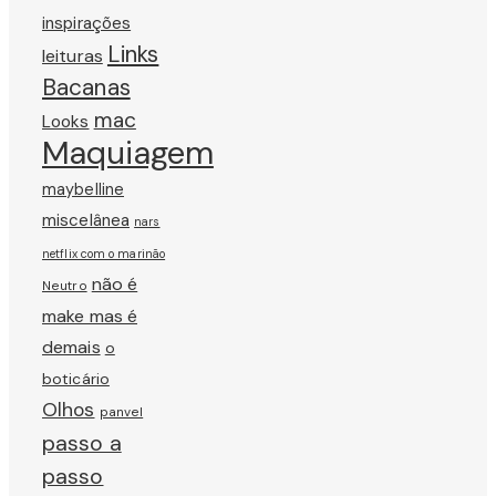
inspirações
Links
leituras
Bacanas
mac
Looks
Maquiagem
maybelline
miscelânea
nars
netflix com o marinão
não é
Neutro
make mas é
demais
o
boticário
Olhos
panvel
passo a
passo