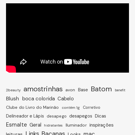
amostrinhas
Batom
avon
Base
2beauty
benefit
Blush
boca colorida
Cabelo
Clube do Livro do Marinão
Corretivo
contém 1g
Dicas
Delineador e Lápis
desapegos
desapego
Esmalte
Geral
inspirações
Iluminador
hidratantes
Links Bacanas
mac
leituras
Looks