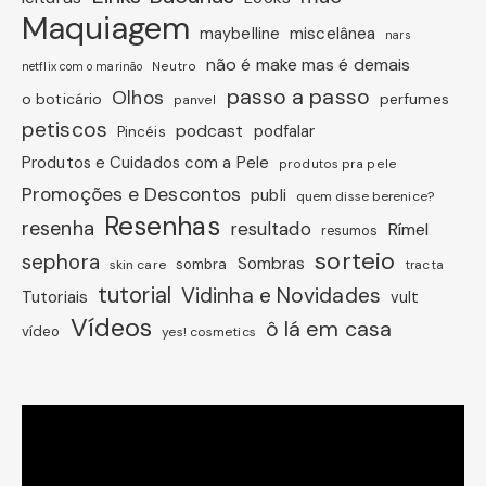
Maquiagem
miscelânea
maybelline
nars
não é make mas é demais
Neutro
netflix com o marinão
passo a passo
Olhos
o boticário
perfumes
panvel
petiscos
podcast
podfalar
Pincéis
Produtos e Cuidados com a Pele
produtos pra pele
Promoções e Descontos
publi
quem disse berenice?
Resenhas
resenha
resultado
Rímel
resumos
sorteio
sephora
Sombras
sombra
skin care
tracta
tutorial
Vidinha e Novidades
Tutoriais
vult
Vídeos
ô lá em casa
vídeo
yes! cosmetics