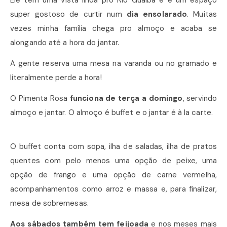
Ele tem uma vista linda pro Rio Guaíba e é um espaço
super gostoso de curtir num
dia ensolarado
. Muitas
vezes minha família chega pro almoço e acaba se
alongando até a hora do jantar.
A gente reserva uma mesa na varanda ou no gramado e
literalmente perde a hora!
O Pimenta Rosa
funciona de terça a domingo
, servindo
almoço e jantar. O almoço é buffet e o jantar é à la carte.
O buffet conta com sopa, ilha de saladas, ilha de pratos
quentes com pelo menos uma opção de peixe, uma
opção de frango e uma opção de carne vermelha,
acompanhamentos como arroz e massa e, para finalizar,
mesa de sobremesas.
Aos sábados também tem feijoada
e nos meses mais