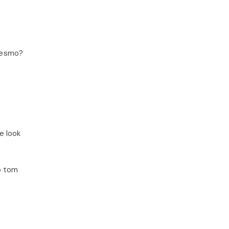
mesmo?
e look
no tom