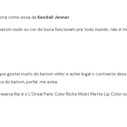
eutra como essa da
Kendall Jenner
.
s/batom nude ou cor de boca funcionam pra todo mundo, não é 
que gostei muito do batom vinho e achei legal o contraste dess
a do batom, porfa!, me avisa.
hwarya Rai é o L’Oreal Paris Color Riche Moist Matte Lip Color 