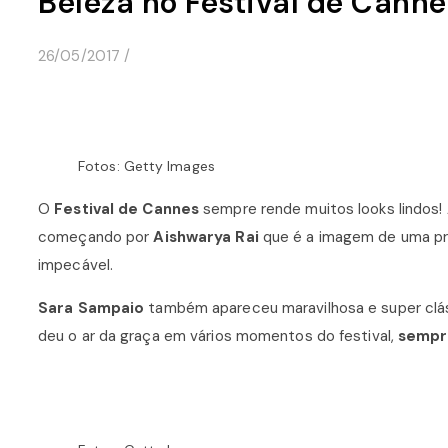
Beleza no Festival de Canne
26/05/2017
/
Fotos: Getty Images
O
Festival de Cannes
sempre rende muitos looks lindos
começando por
Aishwarya Rai
que é a imagem de uma prin
impecável.
Sara Sampaio
também apareceu maravilhosa e super clás
deu o ar da graça em vários momentos do festival,
sempr