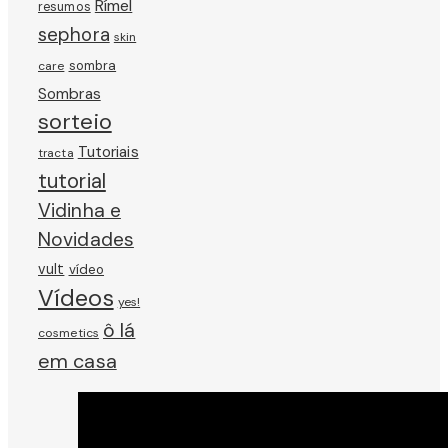
Rímel
resumos
sephora
skin
sombra
care
Sombras
sorteio
Tutoriais
tracta
tutorial
Vidinha e
Novidades
vult
vídeo
Vídeos
yes!
ô lá
cosmetics
em casa