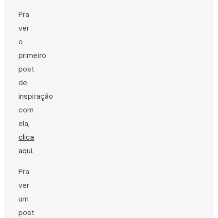
Pra
ver
o
primeiro
post
de
inspiração
com
ela,
clica
aqui.
Pra
ver
um
post