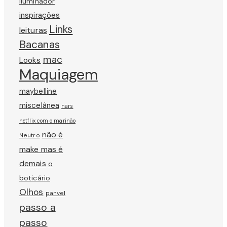
Iluminador
inspirações
Links
leituras
Bacanas
mac
Looks
Maquiagem
maybelline
miscelânea
nars
netflix com o marinão
não é
Neutro
make mas é
demais
o
boticário
Olhos
panvel
passo a
passo