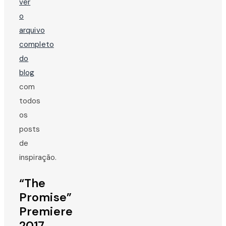
ver
o
arquivo
completo
do
blog
com
todos
os
posts
de
inspiração.
“The
Promise”
Premiere
2017