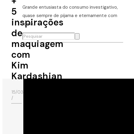
+
Grande entusiasta do consumo investigativo,
5
quase sempre de pijama e eternamente com
inspirações
fome.
de
maquiagem
com
Kim
Kardashian
15/03/2020
/