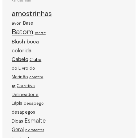
kardashian
amostrinhas
avon
Base
Batom
benefit
Blush
boca
colorida
Cabelo
Clube
do Livro do
Marinão
contém
Corretivo
1g
Delineador e
Lápis
desapego
desapegos
Esmalte
Dicas
Geral
hidratantes