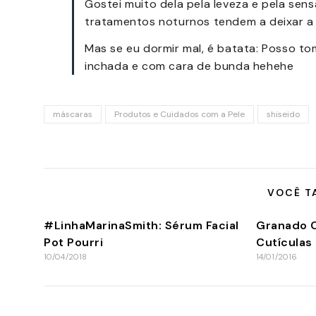
Gostei muito dela pela leveza e pela sen
tratamentos noturnos tendem a deixar a p
Mas se eu dormir mal, é batata: Posso t
inchada e com cara de bunda hehehe
máscaras
Produtos e Cuidados com a Pele
shiseido
VOCÊ T
#LinhaMarinaSmith: Sérum Facial
Granado C
Pot Pourri
Cutículas
10/04/2018
14/01/2016