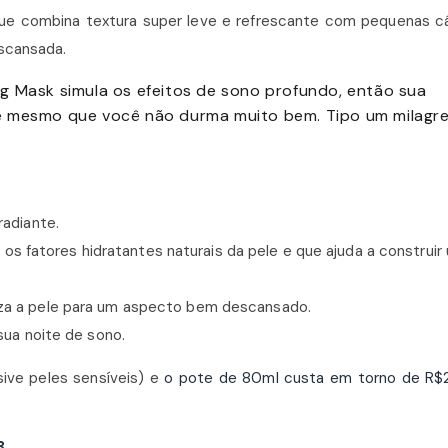
ue combina textura super leve e refrescante com pequenas c
escansada.
g Mask simula os efeitos de sono profundo, então sua
e mesmo que você não durma muito bem. Tipo um milagre
radiante.
s fatores hidratantes naturais da pele e que ajuda a construir
iza a pele para um aspecto bem descansado.
sua noite de sono.
sive peles sensíveis) e
o pote de 80ml custa em torno de R