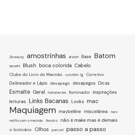
amostrinhas
Batom
avon
Base
2beauty
Blush
boca colorida
Cabelo
benefit
Clube do Livro do Marinão
Corretivo
contém 1g
Dicas
Delineador e Lápis
desapegos
desapego
Esmalte
Geral
inspirações
Iluminador
hidratantes
Links Bacanas
mac
leituras
Looks
Maquiagem
miscelânea
maybelline
nars
não é make mas é demais
Neutro
netflix com o marinão
passo a passo
Olhos
o boticário
panvel