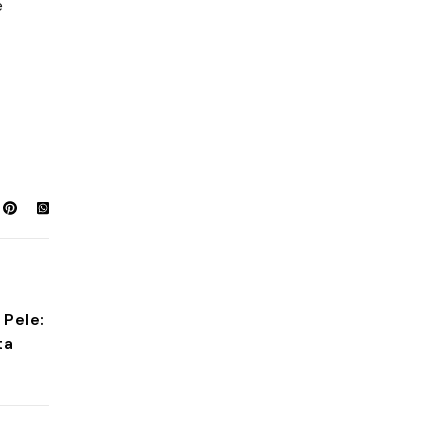
e
Pele:
ta