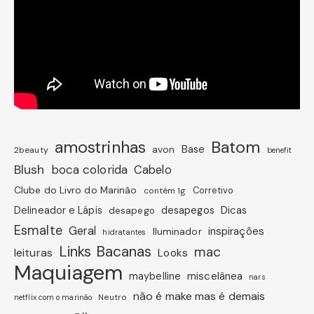
amostrinhas
Batom
avon
Base
2beauty
benefit
Blush
boca colorida
Cabelo
Clube do Livro do Marinão
Corretivo
contém 1g
Dicas
Delineador e Lápis
desapegos
desapego
Esmalte
Geral
inspirações
Iluminador
hidratantes
Links Bacanas
mac
leituras
Looks
Maquiagem
miscelânea
maybelline
nars
não é make mas é demais
Neutro
netflix com o marinão