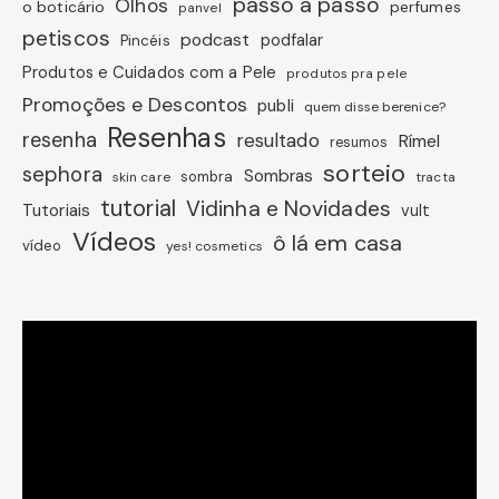
passo a passo
Olhos
o boticário
perfumes
panvel
petiscos
podcast
podfalar
Pincéis
Produtos e Cuidados com a Pele
produtos pra pele
Promoções e Descontos
publi
quem disse berenice?
Resenhas
resenha
resultado
Rímel
resumos
sorteio
sephora
Sombras
sombra
skin care
tracta
tutorial
Vidinha e Novidades
Tutoriais
vult
Vídeos
ô lá em casa
vídeo
yes! cosmetics