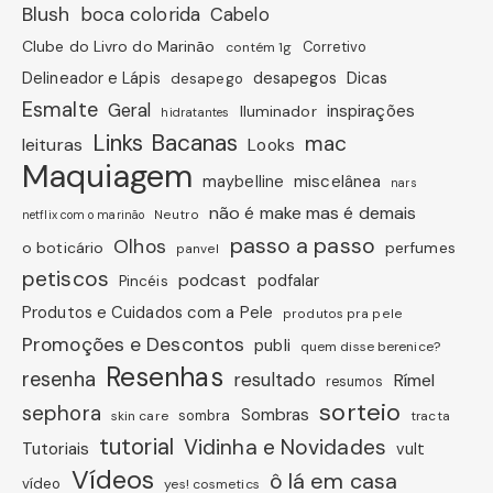
Blush
boca colorida
Cabelo
Clube do Livro do Marinão
Corretivo
contém 1g
Dicas
Delineador e Lápis
desapegos
desapego
Esmalte
Geral
inspirações
Iluminador
hidratantes
Links Bacanas
mac
leituras
Looks
Maquiagem
miscelânea
maybelline
nars
não é make mas é demais
Neutro
netflix com o marinão
passo a passo
Olhos
o boticário
perfumes
panvel
petiscos
podcast
podfalar
Pincéis
Produtos e Cuidados com a Pele
produtos pra pele
Promoções e Descontos
publi
quem disse berenice?
Resenhas
resenha
resultado
Rímel
resumos
sorteio
sephora
Sombras
sombra
skin care
tracta
tutorial
Vidinha e Novidades
Tutoriais
vult
Vídeos
ô lá em casa
vídeo
yes! cosmetics