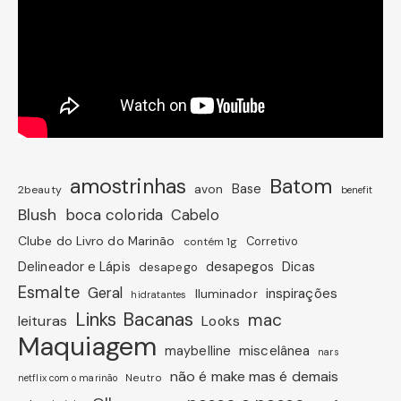
amostrinhas
Batom
avon
Base
2beauty
benefit
Blush
boca colorida
Cabelo
Clube do Livro do Marinão
Corretivo
contém 1g
Dicas
Delineador e Lápis
desapegos
desapego
Esmalte
Geral
inspirações
Iluminador
hidratantes
Links Bacanas
mac
leituras
Looks
Maquiagem
miscelânea
maybelline
nars
não é make mas é demais
Neutro
netflix com o marinão