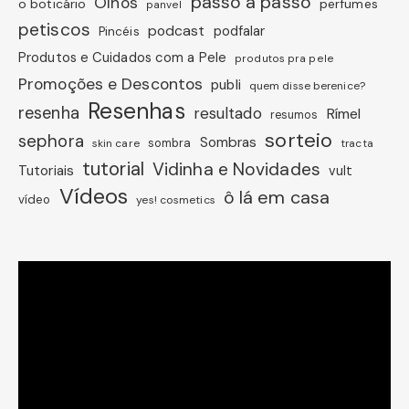
passo a passo
Olhos
o boticário
perfumes
panvel
petiscos
podcast
podfalar
Pincéis
Produtos e Cuidados com a Pele
produtos pra pele
Promoções e Descontos
publi
quem disse berenice?
Resenhas
resenha
resultado
Rímel
resumos
sorteio
sephora
Sombras
sombra
skin care
tracta
tutorial
Vidinha e Novidades
Tutoriais
vult
Vídeos
ô lá em casa
vídeo
yes! cosmetics