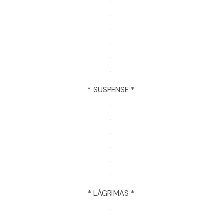
.
.
.
.
.
.
* SUSPENSE *
.
.
.
.
.
.
* LÁGRIMAS *
.
.