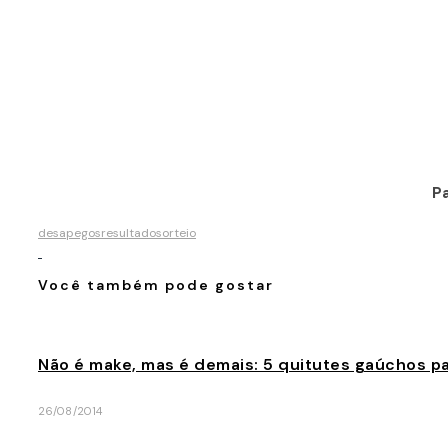
Pa
desapegos
resultado
sorteio
Você também pode gostar
Não é make, mas é demais: 5 quitutes gaúchos p
26/08/2014