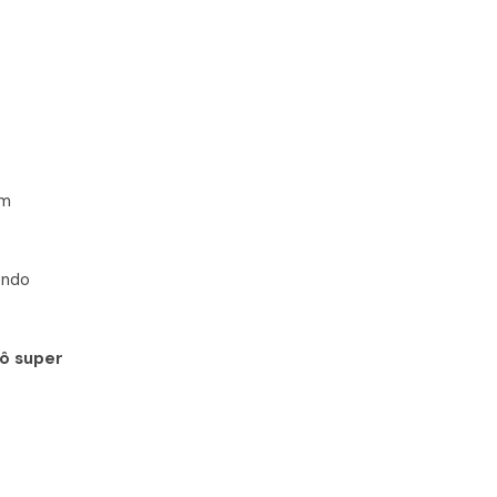
om
undo
tô super