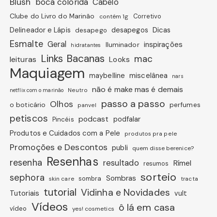
Blush
boca colorida
Cabelo
Clube do Livro do Marinão
Corretivo
contém 1g
Dicas
Delineador e Lápis
desapegos
desapego
Esmalte
Geral
inspirações
Iluminador
hidratantes
Links Bacanas
mac
leituras
Looks
Maquiagem
miscelânea
maybelline
nars
não é make mas é demais
Neutro
netflix com o marinão
passo a passo
Olhos
o boticário
perfumes
panvel
petiscos
podcast
podfalar
Pincéis
Produtos e Cuidados com a Pele
produtos pra pele
Promoções e Descontos
publi
quem disse berenice?
Resenhas
resenha
resultado
Rímel
resumos
sorteio
sephora
Sombras
sombra
skin care
tracta
tutorial
Vidinha e Novidades
Tutoriais
vult
Vídeos
ô lá em casa
vídeo
yes! cosmetics