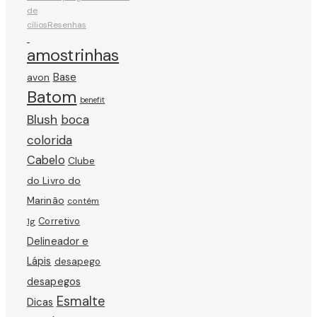
de
cílios
Resenhas
amostrinhas
avon
Base
Batom
benefit
Blush
boca
colorida
Cabelo
Clube
do Livro do
Marinão
contém
Corretivo
1g
Delineador e
Lápis
desapego
desapegos
Esmalte
Dicas