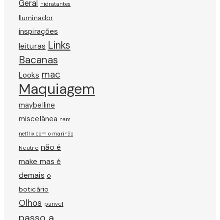
Geral
hidratantes
Iluminador
inspirações
Links
leituras
Bacanas
mac
Looks
Maquiagem
maybelline
miscelânea
nars
netflix com o marinão
não é
Neutro
make mas é
demais
o
boticário
Olhos
panvel
passo a