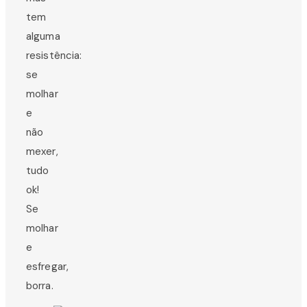
tem
alguma
resistência:
se
molhar
e
não
mexer,
tudo
ok!
Se
molhar
e
esfregar,
borra.