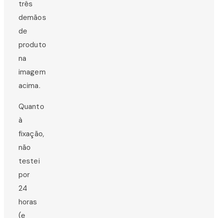
três
demãos
de
produto
na
imagem
acima.
Quanto
à
fixação,
não
testei
por
24
horas
(e