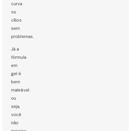
curva
os
cílios
sem
problemas.
Já a
fórmula
em
gel é
bem
maleável
ou
seja,
você
não