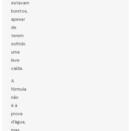
estavam
bonitos,
apesar
de
terem
sofrido
uma
leve
caída.
A
fórmula
não
é à
prova
d’água,
mas