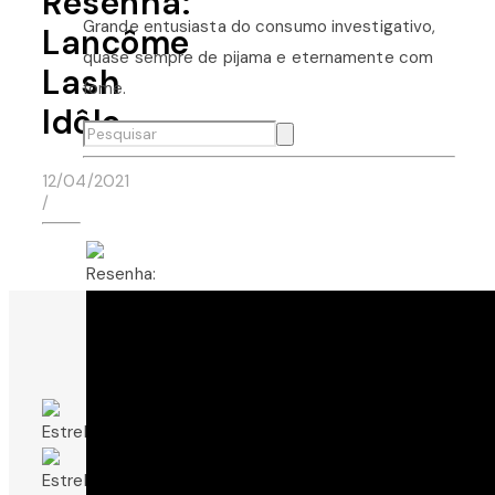
Resenha:
Grande entusiasta do consumo investigativo,
Lancôme
quase sempre de pijama e eternamente com
Lash
fome.
Idôle
12/04/2021
/