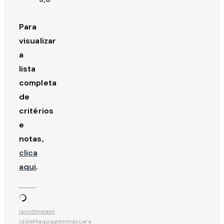
Para
visualizar
a
lista
completa
de
critérios
e
notas,
clica
aqui
.
lancôme
lash
idôle
Maquiagem
máscara