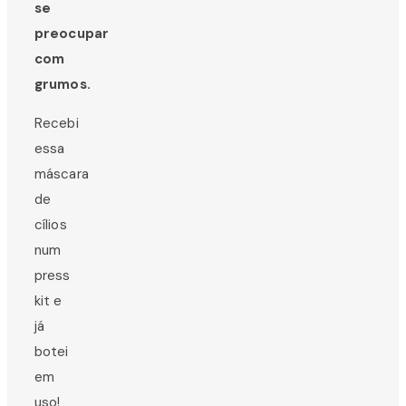
se
preocupar
com
grumos.
Recebi
essa
máscara
de
cílios
num
press
kit e
já
botei
em
uso!