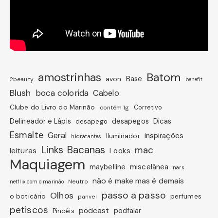
amostrinhas
Batom
avon
Base
2beauty
benefit
Blush
boca colorida
Cabelo
Clube do Livro do Marinão
Corretivo
contém 1g
Dicas
Delineador e Lápis
desapegos
desapego
Esmalte
Geral
inspirações
Iluminador
hidratantes
Links Bacanas
mac
leituras
Looks
Maquiagem
miscelânea
maybelline
nars
não é make mas é demais
Neutro
netflix com o marinão
passo a passo
Olhos
o boticário
perfumes
panvel
petiscos
podcast
podfalar
Pincéis