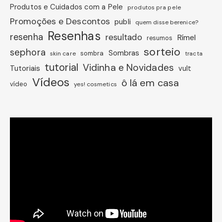
Produtos e Cuidados com a Pele
produtos pra pele
Promoções e Descontos
publi
quem disse berenice?
Resenhas
resenha
resultado
Rímel
resumos
sorteio
sephora
Sombras
sombra
skin care
tracta
tutorial
Vidinha e Novidades
Tutoriais
vult
Vídeos
ô lá em casa
vídeo
yes! cosmetics