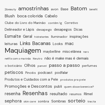
amostrinhas
Batom
avon
Base
2beauty
benefit
Blush
boca colorida
Cabelo
Clube do Livro do Marinão
Corretivo
contém 1g
Dicas
Delineador e Lápis
desapegos
desapego
Esmalte
Geral
inspirações
Iluminador
hidratantes
Links Bacanas
mac
leituras
Looks
Maquiagem
miscelânea
maybelline
nars
não é make mas é demais
Neutro
netflix com o marinão
passo a passo
Olhos
o boticário
perfumes
panvel
petiscos
podcast
podfalar
Pincéis
Produtos e Cuidados com a Pele
produtos pra pele
Promoções e Descontos
publi
quem disse berenice?
Resenhas
resenha
resultado
Rímel
resumos
sorteio
sephora
Sombras
sombra
skin care
tracta