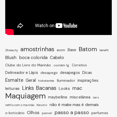
amostrinhas
Batom
avon
Base
2beauty
benefit
Blush
boca colorida
Cabelo
Clube do Livro do Marinão
Corretivo
contém 1g
Dicas
Delineador e Lápis
desapegos
desapego
Esmalte
Geral
inspirações
Iluminador
hidratantes
Links Bacanas
mac
leituras
Looks
Maquiagem
miscelânea
maybelline
nars
não é make mas é demais
Neutro
netflix com o marinão
passo a passo
Olhos
o boticário
perfumes
panvel