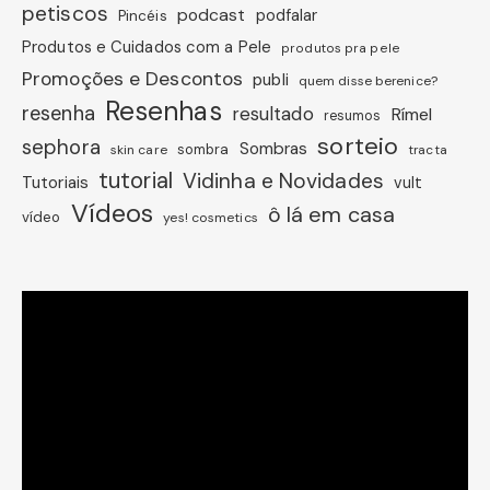
petiscos
podcast
podfalar
Pincéis
Produtos e Cuidados com a Pele
produtos pra pele
Promoções e Descontos
publi
quem disse berenice?
Resenhas
resenha
resultado
Rímel
resumos
sorteio
sephora
Sombras
sombra
skin care
tracta
tutorial
Vidinha e Novidades
Tutoriais
vult
Vídeos
ô lá em casa
vídeo
yes! cosmetics