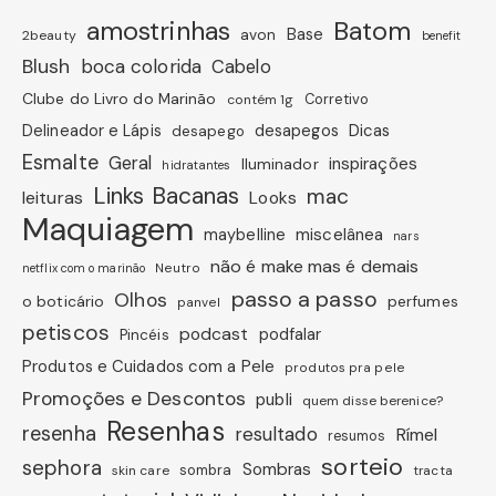
amostrinhas
Batom
avon
Base
2beauty
benefit
Blush
boca colorida
Cabelo
Clube do Livro do Marinão
Corretivo
contém 1g
Dicas
Delineador e Lápis
desapegos
desapego
Esmalte
Geral
inspirações
Iluminador
hidratantes
Links Bacanas
mac
leituras
Looks
Maquiagem
miscelânea
maybelline
nars
não é make mas é demais
Neutro
netflix com o marinão
passo a passo
Olhos
o boticário
perfumes
panvel
petiscos
podcast
podfalar
Pincéis
Produtos e Cuidados com a Pele
produtos pra pele
Promoções e Descontos
publi
quem disse berenice?
Resenhas
resenha
resultado
Rímel
resumos
sorteio
sephora
Sombras
sombra
skin care
tracta