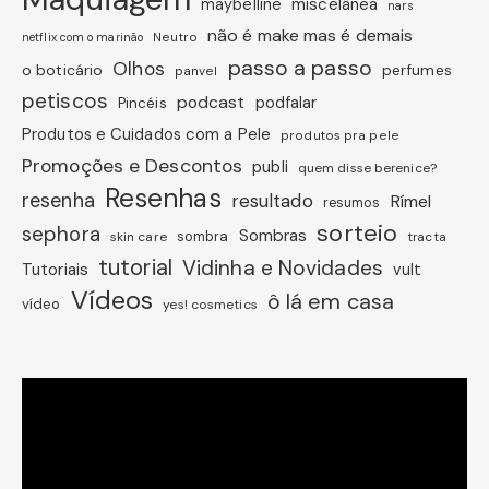
miscelânea
maybelline
nars
não é make mas é demais
Neutro
netflix com o marinão
passo a passo
Olhos
o boticário
perfumes
panvel
petiscos
podcast
podfalar
Pincéis
Produtos e Cuidados com a Pele
produtos pra pele
Promoções e Descontos
publi
quem disse berenice?
Resenhas
resenha
resultado
Rímel
resumos
sorteio
sephora
Sombras
sombra
skin care
tracta
tutorial
Vidinha e Novidades
Tutoriais
vult
Vídeos
ô lá em casa
vídeo
yes! cosmetics