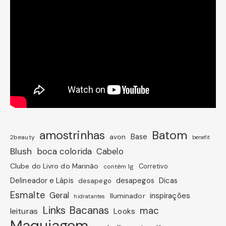
amostrinhas
Batom
avon
Base
2beauty
benefit
Blush
boca colorida
Cabelo
Clube do Livro do Marinão
Corretivo
contém 1g
Dicas
Delineador e Lápis
desapegos
desapego
Esmalte
Geral
inspirações
Iluminador
hidratantes
Links Bacanas
mac
leituras
Looks
Maquiagem