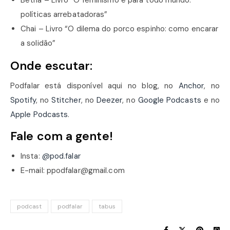
Betha – Livro “O feminismo é para todo mundo:
políticas arrebatadoras”
Chai – Livro “O dilema do porco espinho: como encarar
a solidão”
Onde escutar:
Podfalar está disponível aqui no blog, no
Anchor
, no
Spotify
, no
Stitcher
, no
Deezer
, no
Google Podcasts
e no
Apple Podcasts
.
Fale com a gente!
Insta:
@pod.falar
E-mail: ppodfalar@gmail.com
podcast
podfalar
tabus