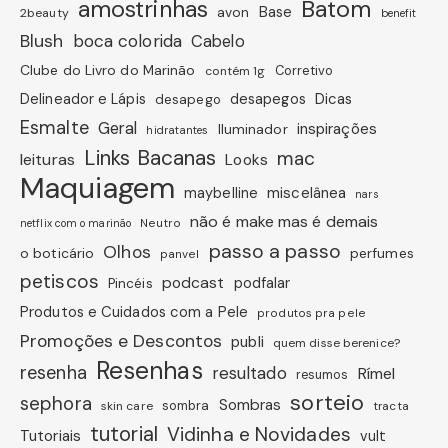
amostrinhas
Batom
avon
Base
2beauty
benefit
Blush
boca colorida
Cabelo
Clube do Livro do Marinão
Corretivo
contém 1g
Dicas
Delineador e Lápis
desapegos
desapego
Esmalte
Geral
inspirações
Iluminador
hidratantes
Links Bacanas
mac
leituras
Looks
Maquiagem
miscelânea
maybelline
nars
não é make mas é demais
Neutro
netflix com o marinão
passo a passo
Olhos
o boticário
perfumes
panvel
petiscos
podcast
podfalar
Pincéis
Produtos e Cuidados com a Pele
produtos pra pele
Promoções e Descontos
publi
quem disse berenice?
Resenhas
resenha
resultado
Rímel
resumos
sorteio
sephora
Sombras
sombra
skin care
tracta
tutorial
Vidinha e Novidades
Tutoriais
vult