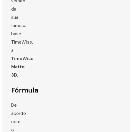
versão
da
sua
famosa
base
TimeWise,
a
TimeWise
Matte
3D.
Fórmula
De
acordo
com
o