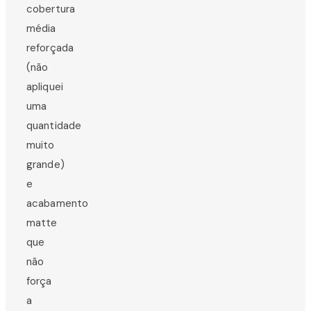
cobertura
média
reforçada
(não
apliquei
uma
quantidade
muito
grande)
e
acabamento
matte
que
não
força
a