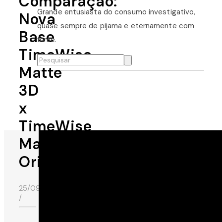
Comparação:
Grande entusiasta do consumo investigativo,
Nova
quase sempre de pijama e eternamente com
Base
fome.
TimeWise
Matte
3D
x
TimeWise
Matte
Original
25/09/2019
/