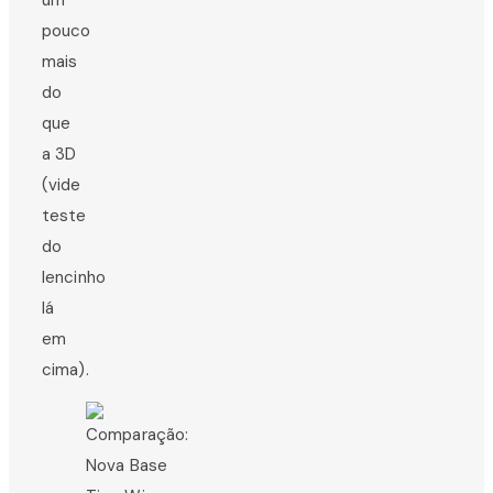
um
pouco
mais
do
que
a 3D
(vide
teste
do
lencinho
lá
em
cima).