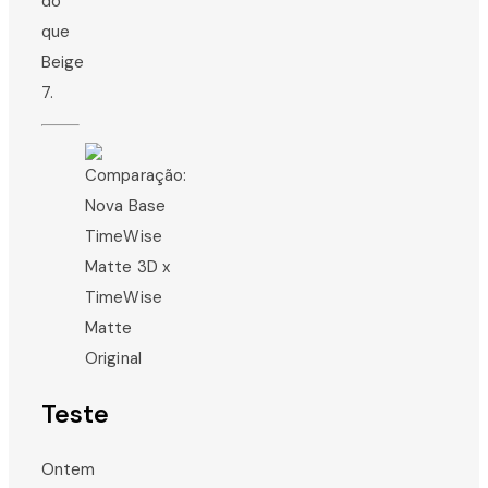
do
que
Beige
7.
Teste
Ontem