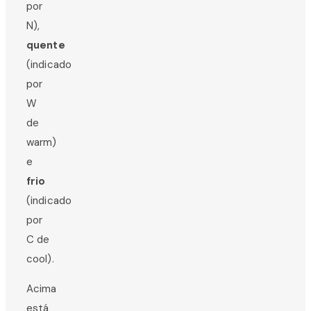
por
N),
quente
(indicado
por
W
de
warm)
e
frio
(indicado
por
C de
cool).
Acima
está