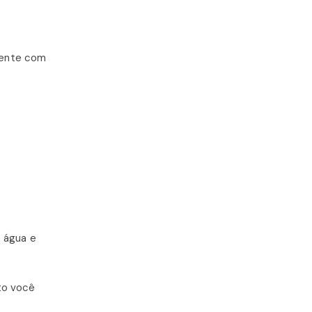
mente com
e água e
to você