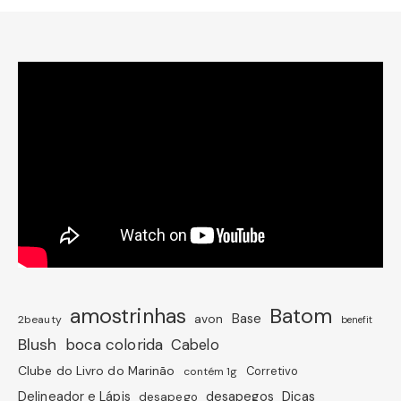
amostrinhas
Batom
avon
Base
2beauty
benefit
Blush
boca colorida
Cabelo
Clube do Livro do Marinão
Corretivo
contém 1g
Dicas
Delineador e Lápis
desapegos
desapego