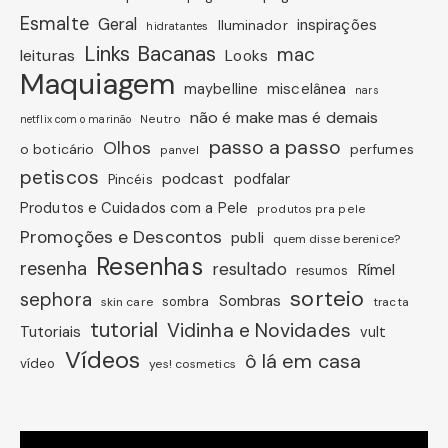
Esmalte
Geral
inspirações
Iluminador
hidratantes
Links Bacanas
mac
leituras
Looks
Maquiagem
miscelânea
maybelline
nars
não é make mas é demais
Neutro
netflix com o marinão
passo a passo
Olhos
o boticário
perfumes
panvel
petiscos
podcast
podfalar
Pincéis
Produtos e Cuidados com a Pele
produtos pra pele
Promoções e Descontos
publi
quem disse berenice?
Resenhas
resenha
resultado
Rímel
resumos
sorteio
sephora
Sombras
sombra
skin care
tracta
tutorial
Vidinha e Novidades
Tutoriais
vult
Vídeos
ô lá em casa
vídeo
yes! cosmetics