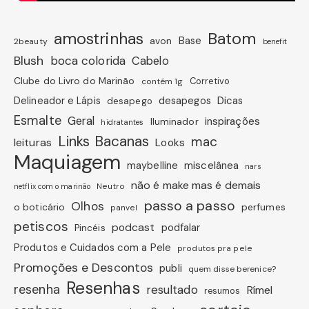
amostrinhas
Batom
avon
Base
2beauty
benefit
Blush
boca colorida
Cabelo
Clube do Livro do Marinão
Corretivo
contém 1g
Dicas
Delineador e Lápis
desapegos
desapego
Esmalte
Geral
inspirações
Iluminador
hidratantes
Links Bacanas
mac
leituras
Looks
Maquiagem
miscelânea
maybelline
nars
não é make mas é demais
Neutro
netflix com o marinão
passo a passo
Olhos
o boticário
perfumes
panvel
petiscos
podcast
podfalar
Pincéis
Produtos e Cuidados com a Pele
produtos pra pele
Promoções e Descontos
publi
quem disse berenice?
Resenhas
resenha
resultado
Rímel
resumos