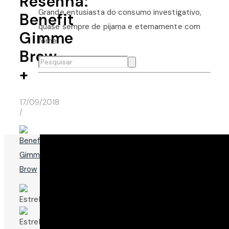
Resenha:
Grande entusiasta do consumo investigativo,
Benefit
quase sempre de pijama e eternamente com
Gimme
fome.
Brow
+
17/09/2018
/