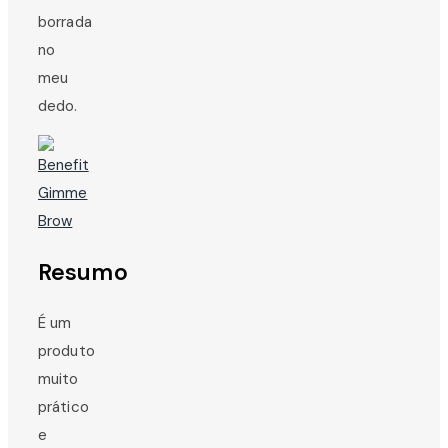
borrada
no
meu
dedo.
Resumo
É um
produto
muito
prático
e