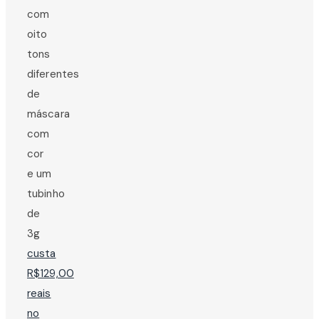
com
oito
tons
diferentes
de
máscara
com
cor
e um
tubinho
de
3g
custa
R$129,00
reais
no