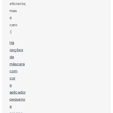
eficiente,
mas
é
caro
:(
Há
opções
de
máscara
com
cor
e
aplicador
pequeno
e