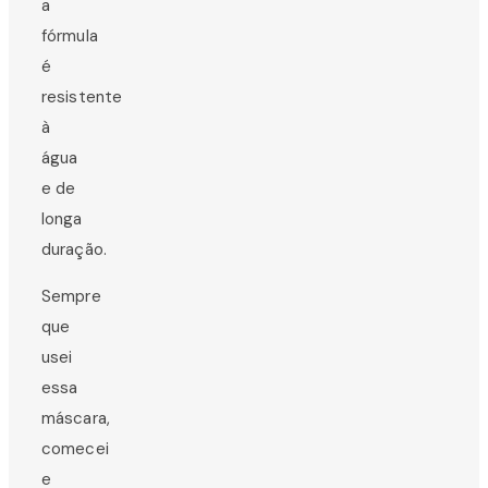
a
fórmula
é
resistente
à
água
e de
longa
duração.
Sempre
que
usei
essa
máscara,
comecei
e