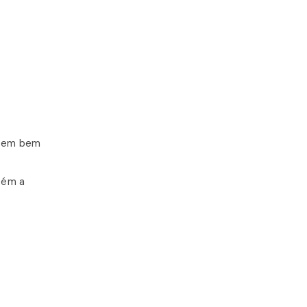
azem bem
tém a