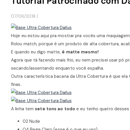
Tutorial Patrocinado com D
07/06/2018
/
Hoje eu estou aqui pra mostrar pra vocês uma maquiagem
Rolou match, porque é um produto de alta cobertura, acab
E quando eu digo matte,
é matte mesmo!
Agora que tá fazendo mais frio, eu nem precisei usar pó p
secando/assentando enquanto você espalha.
Outra característica bacana da Ultra Cobertura é que ela
finas.
A linha tem
sete tons ao todo
e eu tenho quatro desses 
02 Nude
04 Bege Claro (esse é o que eu uso)