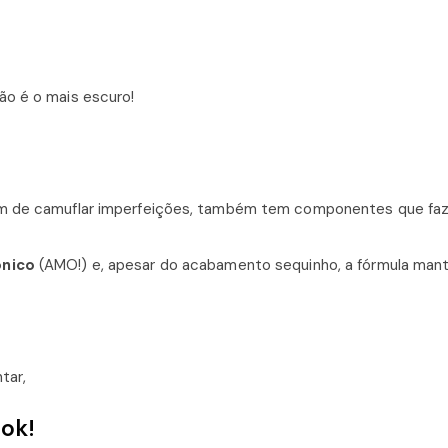
ão é o mais escuro!
lém de camuflar imperfeições, também tem componentes que f
ônico
(AMO!) e, apesar do acabamento sequinho, a fórmula man
tar,
ok!