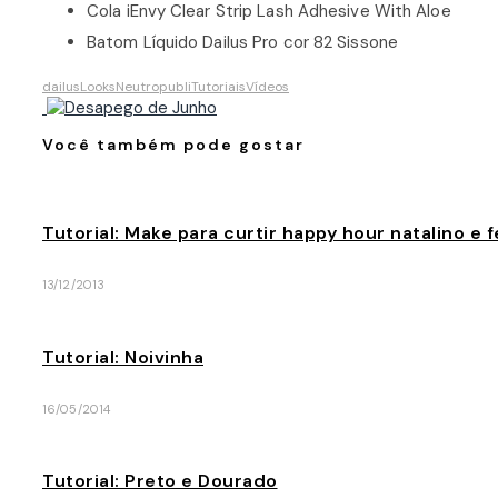
Cola iEnvy Clear Strip Lash Adhesive With Aloe
Batom Líquido Dailus Pro cor 82 Sissone
dailus
Looks
Neutro
publi
Tutoriais
Vídeos
Você também pode gostar
Tutorial: Make para curtir happy hour natalino e
13/12/2013
Tutorial: Noivinha
16/05/2014
Tutorial: Preto e Dourado