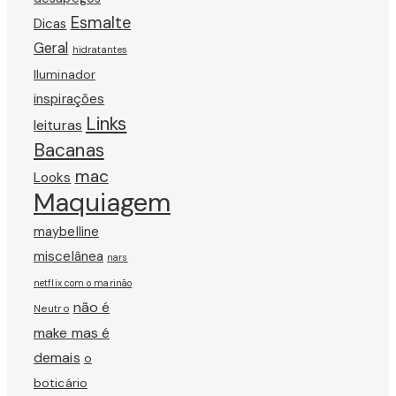
Esmalte
Dicas
Geral
hidratantes
Iluminador
inspirações
Links
leituras
Bacanas
mac
Looks
Maquiagem
maybelline
miscelânea
nars
netflix com o marinão
não é
Neutro
make mas é
demais
o
boticário