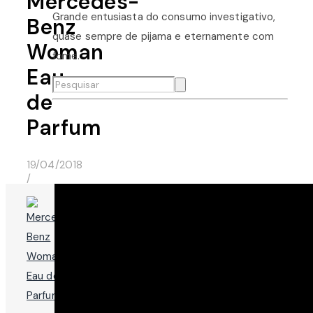
Mercedes-
Grande entusiasta do consumo investigativo,
Benz
quase sempre de pijama e eternamente com
Woman
fome.
Eau
de
Parfum
19/04/2018
/