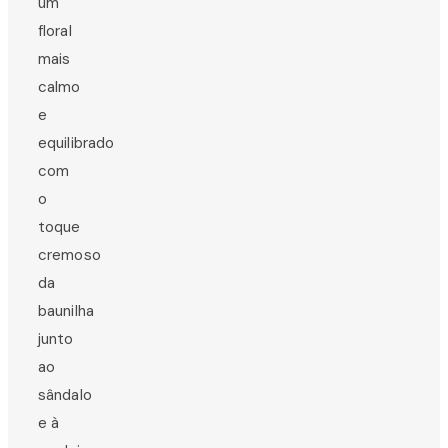
um
floral
mais
calmo
e
equilibrado
com
o
toque
cremoso
da
baunilha
junto
ao
sândalo
e à