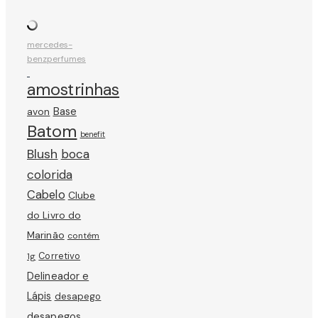
mercedes-
benz
perfumes
amostrinhas
avon
Base
Batom
benefit
Blush
boca
colorida
Cabelo
Clube
do Livro do
Marinão
contém
Corretivo
1g
Delineador e
Lápis
desapego
desapegos