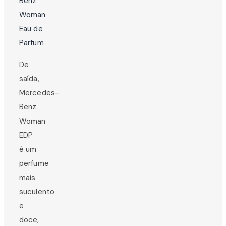
De
saída,
Mercedes-
Benz
Woman
EDP
é um
perfume
mais
suculento
e
doce,