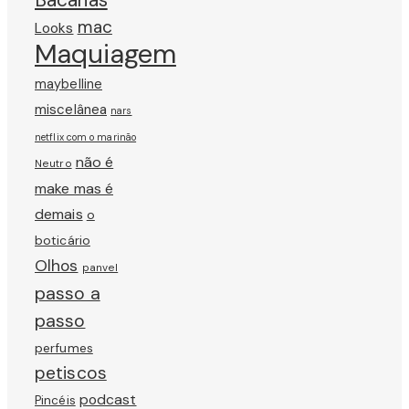
mac
Looks
Maquiagem
maybelline
miscelânea
nars
netflix com o marinão
não é
Neutro
make mas é
demais
o
boticário
Olhos
panvel
passo a
passo
perfumes
petiscos
podcast
Pincéis