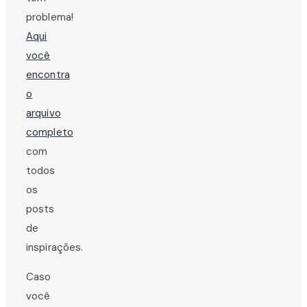
problema!
Aqui
você
encontra
o
arquivo
completo
com
todos
os
posts
de
inspirações.
Caso
você