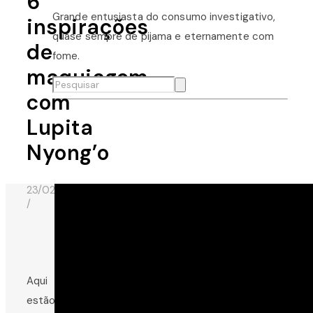
6
Grande entusiasta do consumo investigativo,
inspirações
quase sempre de pijama e eternamente com
de
fome.
maquiagem
com
Lupita
Nyong’o
23/02/2018
/
Fotos: Shutterstock.com
Aqui
estão