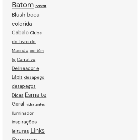
Batom
benefit
Blush
boca
colorida
Cabelo
Clube
do Livro do
Marinão
contém
Corretivo
1g
Delineador e
Lápis
desapego
desapegos
Esmalte
Dicas
Geral
hidratantes
Iluminador
inspirações
Links
leituras
Bacanas