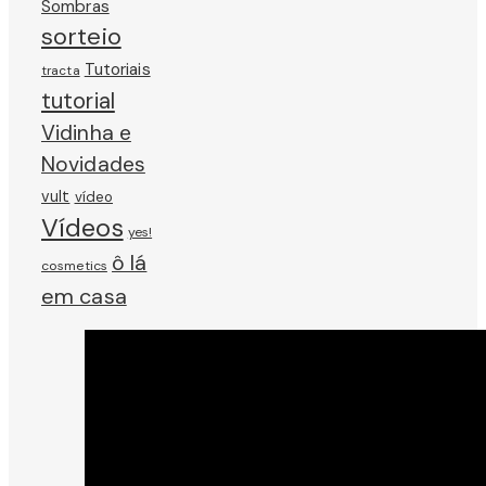
Sombras
sorteio
Tutoriais
tracta
tutorial
Vidinha e
Novidades
vult
vídeo
Vídeos
yes!
ô lá
cosmetics
em casa