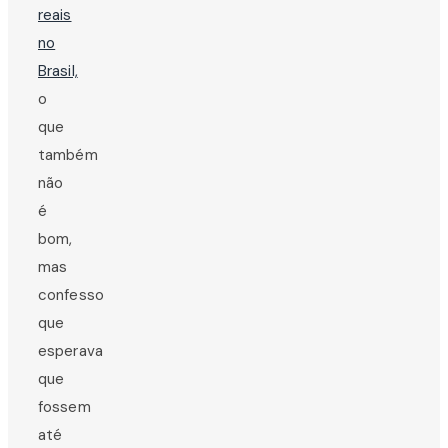
reais
no
Brasil,
o
que
também
não
é
bom,
mas
confesso
que
esperava
que
fossem
até