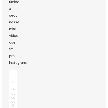
úmido
x
seco
nesse
mini
vídeo
que
fiz
pro
Instagram:
Uma
publicação
compartilhada
por
Marina