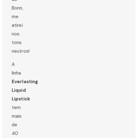
Bonn,
me
atirei
nos
tons
neutros!
A
linha
Everlasting
Liquid
Lipstick
tem
mais
de
40