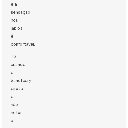
e a
sensação
nos
lábios
é
confortável.
Tô
usando
o
Sanctuary
direto
e
não
notei
a