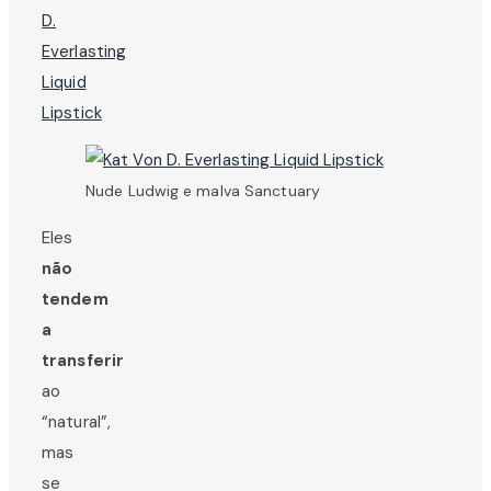
Nude Ludwig e malva Sanctuary
Eles
não
tendem
a
transferir
ao
“natural”,
mas
se