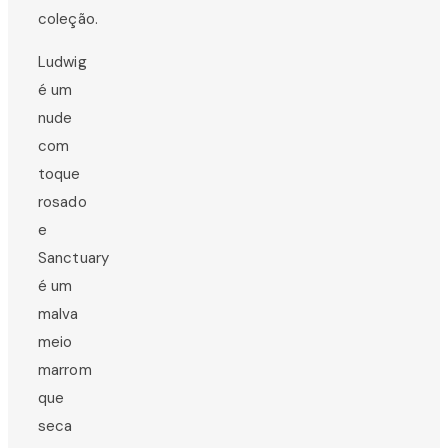
coleção.
Ludwig
é um
nude
com
toque
rosado
e
Sanctuary
é um
malva
meio
marrom
que
seca