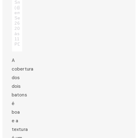
Smith
(@marina2beauty)
em
Set
26,
2017
às
11:14
PDT
A
cobertura
dos
dois
batons
é
boa
e a
textura