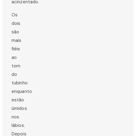
acinzentado.
Os
dois
são
mais
fiéis
ao
tom
do
tubinho
enquanto
estão
úmidos
nos
lábios.
Depois