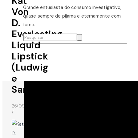
Kat
Grande entusiasta do consumo investigativo,
Von
quase sempre de pijama e eternamente com
D.
fome.
Everlasting
Liquid
Lipstick
(Ludwig
e
Sanctuary)
26/09/2017
/