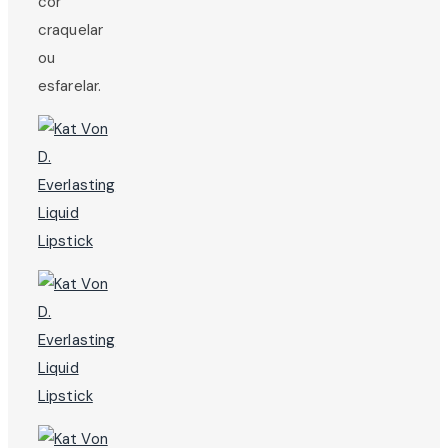
cor
craquelar
ou
esfarelar.