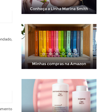
ondado,
amento