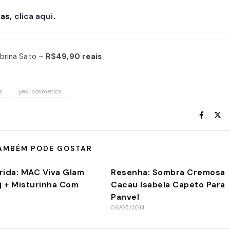
tas,
clica aqui
.
brina Sato –
R$49,90 reais
s
yes! cosmetics
AMBÉM PODE GOSTAR
rida: MAC Viva Glam
Resenha: Sombra Cremosa
j + Misturinha Com
Cacau Isabela Capeto Para
Panvel
06/05/2014