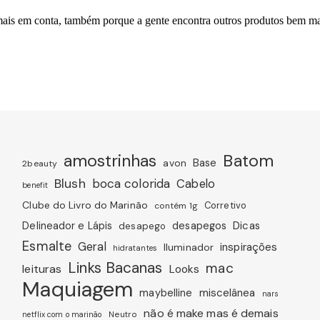
amostrinhas
Batom
avon
Base
2beauty
Blush
boca colorida
Cabelo
benefit
Clube do Livro do Marinão
Corretivo
contém 1g
Dicas
Delineador e Lápis
desapegos
desapego
Esmalte
Geral
inspirações
Iluminador
hidratantes
Links Bacanas
mac
leituras
Looks
Maquiagem
miscelânea
maybelline
nars
não é make mas é demais
Neutro
netflix com o marinão