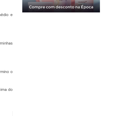
médio e
minhas
rmino o
cima do