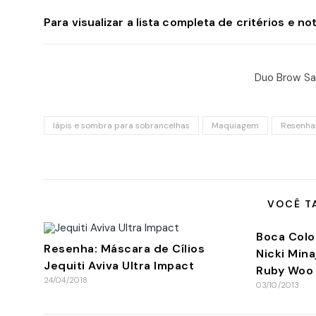
Para visualizar a lista completa de critérios e no
Duo Brow Sa
lápis e sombra para sobrancelhas
Maquiagem
Resenha
VOCÊ T
Boca Colo
Resenha: Máscara de Cílios
Nicki Mina
Jequiti Aviva Ultra Impact
Ruby Woo
24/04/2018
03/10/2013