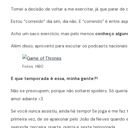
Tomei a decisão de voltar a me exercitar, já que parar de 
Estou “correndo” dia sim, dia não. E “correndo” é entre 
Acho um saco exercício, mas pelo menos
conheço alguns
Além disso, aproveito para escutar os podcasts nacionai
Fotos: HBO
E que temporada é essa, minha gente?!
Não se preocupem, porque não soltarei spoilers. Só queri
amor adiante <3
Se você nunca assistiu, ainda há tempo! Se joga e me faz 
primeira vez, de se apaixonar pelo João da Neves quando e
segunda, terceira, quarta, quinta e sexta temporada.