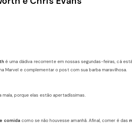
orth e Chris Evans
th
é uma dádiva recorrente em nossas segundas-feiras, cá est
nha Marvel e complementar o post com sua barba maravilhosa.
a mala, porque elas estão apertadíssimas.
e comida
como se não houvesse amanhã. Afinal, comer é das
m