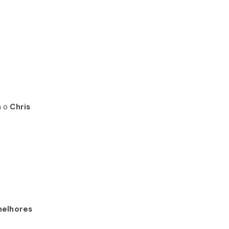
á o
Chris
elhores