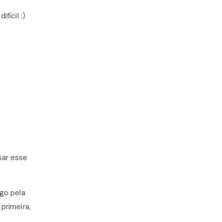
fícil :)
sar esse
ogo pela
primeira,