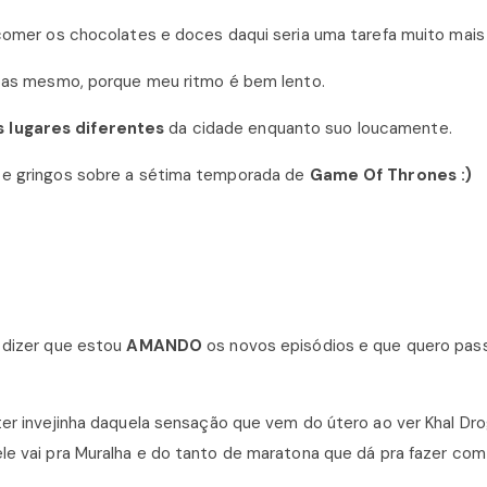
comer os chocolates e doces daqui seria uma tarefa muito mais di
aspas mesmo, porque meu ritmo é bem lento.
 lugares diferentes
da cidade enquanto suo loucamente.
s e gringos sobre a sétima temporada de
Game Of Thrones :)
a dizer que estou
AMANDO
os novos episódios e que quero pas
ter invejinha daquela sensação que vem do útero ao ver Khal Dr
le vai pra Muralha e do tanto de maratona que dá pra fazer com 