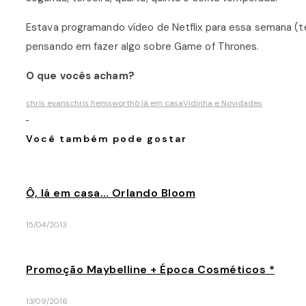
Estava programando vídeo de Netflix para essa semana (
pensando em fazer algo sobre Game of Thrones.
O que vocês acham?
chris evans
chris hemsworth
ô lá em casa
Vidinha e Novidades
Você também pode gostar
Ô, lá em casa… Orlando Bloom
15/04/2013
Promoção Maybelline + Época Cosméticos *
13/09/2016