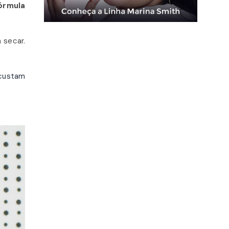
órmula
 secar.
custam