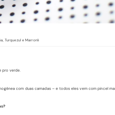
a, Turquezul e Marronli
e pro verde.
omogênea com duas camadas – e todos eles vem com pincel mai
as?