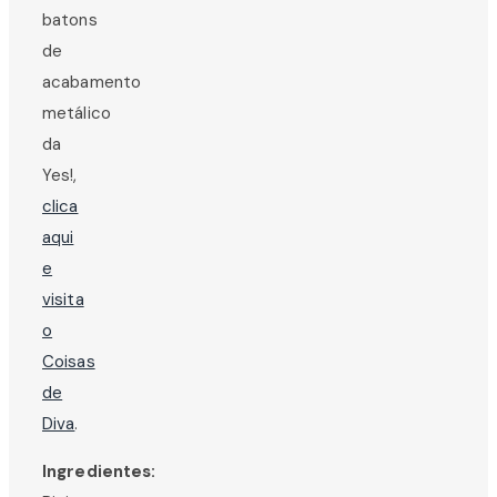
batons
de
acabamento
metálico
da
Yes!,
clica
aqui
e
visita
o
Coisas
de
Diva
.
Ingredientes: