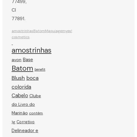
77499,
CI
77891.
amostrinhas
Batom
Maquiagem
yes!
cosmetics
amostrinhas
avon
Base
Batom
benefit
Blush
boca
colorida
Cabelo
Clube
do Livro do
Marinão
contém
Corretivo
1g
Delineador e