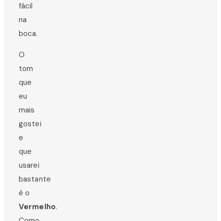
fácil
na
boca.
O
tom
que
eu
mais
gostei
e
que
usarei
bastante
é o
Vermelho
.
Como