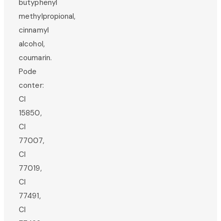
butyphenyl
methylpropional,
cinnamyl
alcohol,
coumarin.
Pode
conter:
CI
15850,
CI
77007,
CI
77019,
CI
77491,
CI