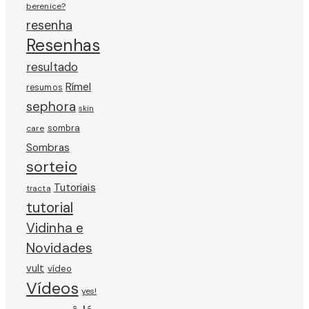
berenice?
resenha
Resenhas
resultado
Rímel
resumos
sephora
skin
sombra
care
Sombras
sorteio
Tutoriais
tracta
tutorial
Vidinha e
Novidades
vult
vídeo
Vídeos
yes!