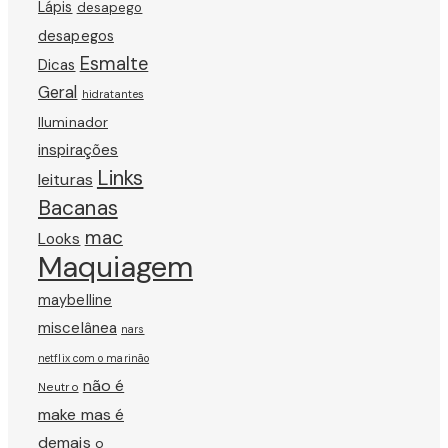
Lápis
desapego
desapegos
Esmalte
Dicas
Geral
hidratantes
Iluminador
inspirações
Links
leituras
Bacanas
mac
Looks
Maquiagem
maybelline
miscelânea
nars
netflix com o marinão
não é
Neutro
make mas é
demais
o