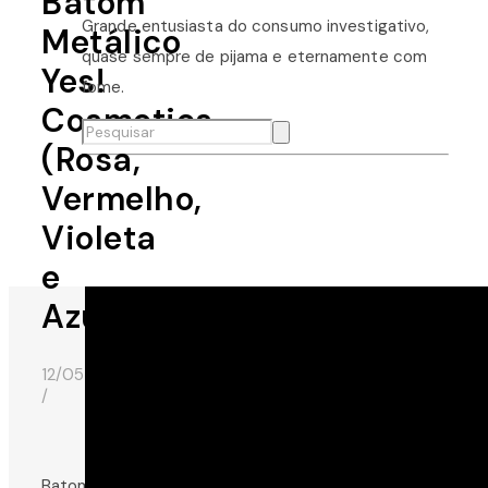
Batom
Grande entusiasta do consumo investigativo,
Metálico
quase sempre de pijama e eternamente com
Yes!
fome.
Cosmetics
(Rosa,
Vermelho,
Violeta
e
Azul)
12/05/2017
/
Batom