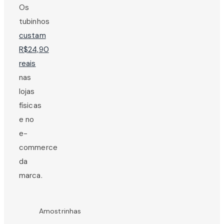
Os
tubinhos
custam
R$24,90
reais
nas
lojas
físicas
e no
e-
commerce
da
marca.
Amostrinhas