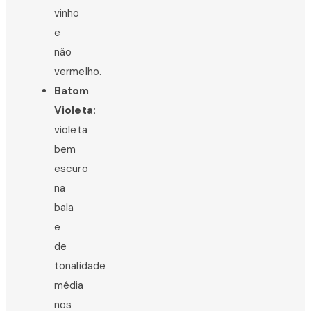
vinho
e
não
vermelho.
Batom
Violeta:
violeta
bem
escuro
na
bala
e
de
tonalidade
média
nos