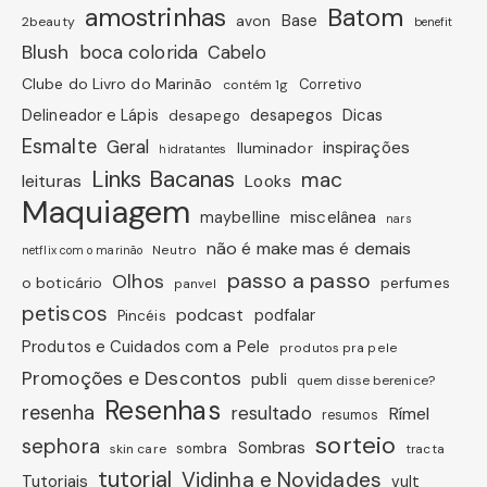
amostrinhas
Batom
avon
Base
2beauty
benefit
Blush
boca colorida
Cabelo
Clube do Livro do Marinão
Corretivo
contém 1g
Dicas
Delineador e Lápis
desapegos
desapego
Esmalte
Geral
inspirações
Iluminador
hidratantes
Links Bacanas
mac
leituras
Looks
Maquiagem
miscelânea
maybelline
nars
não é make mas é demais
Neutro
netflix com o marinão
passo a passo
Olhos
o boticário
perfumes
panvel
petiscos
podcast
podfalar
Pincéis
Produtos e Cuidados com a Pele
produtos pra pele
Promoções e Descontos
publi
quem disse berenice?
Resenhas
resenha
resultado
Rímel
resumos
sorteio
sephora
Sombras
sombra
skin care
tracta
tutorial
Vidinha e Novidades
Tutoriais
vult