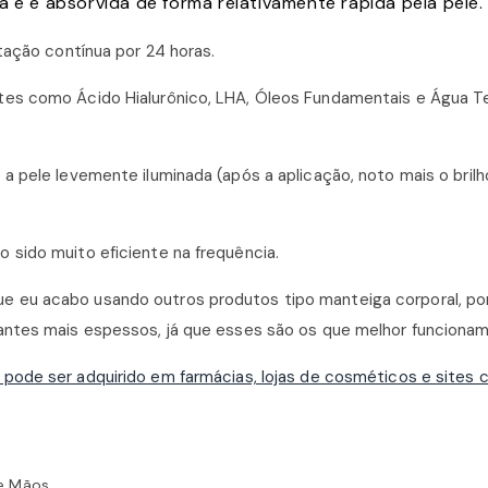
a e é absorvida de forma relativamente rápida pela pele.
tação contínua por 24 horas.
tes como Ácido Hialurônico, LHA, Óleos Fundamentais e Água T
a pele levemente iluminada (após a aplicação, noto mais o brilh
sido muito eficiente na frequência.
 eu acabo usando outros produtos tipo manteiga corporal, po
antes mais espessos, já que esses são os que melhor funcionam
pode ser adquirido em farmácias, lojas de cosméticos e sites 
 e Mãos