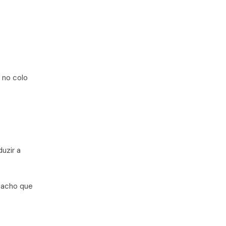
 no colo
uzir a
 acho que