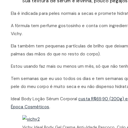
Sua textura de sérum é levinha, pouco pegajos
Ela é indicada para peles normais a secas e promete hidra
A fórmula tem perfume gostosinho e conta com ingredien
Vichy.
Ela também tem pequenas partículas de brilho que deixam 
palmas das mãos do que no resto do corpo).
Estou usando faz mais ou menos um mês, só que não tenho 
Tem semanas que eu uso todos os dias e tem semanas que
pele do meu corpo é muito seca e eu não dispenso hidrat
Ideal Body Loção Sérum Corporal
custa R$69,90 (200g) e 
Época Cosméticos
.
Vichy Ideal Body Gel Creme Anti-Idade Pescoço, Colo