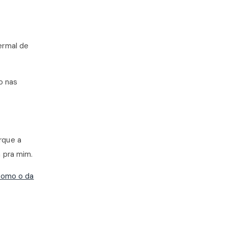
ermal de
o nas
rque a
 pra mim.
como o da