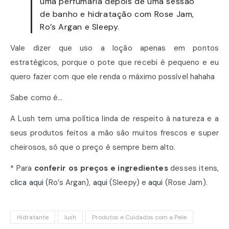
uma perfumaria depois de uma sessão
de banho e hidratação com Rose Jam,
Ro’s Argan e Sleepy.
Vale dizer que uso a loção apenas em pontos
estratégicos, porque o pote que recebi é pequeno e eu
quero fazer com que ele renda o máximo possível hahaha
Sabe como é…
A Lush tem uma política linda de respeito à natureza e a
seus produtos feitos a mão são muitos frescos e super
cheirosos, só que o preço é sempre bem alto.
* Para
conferir os preços e ingredientes
desses itens,
clica aqui
(Ro’s Argan),
aqui
(Sleepy) e
aqui
(Rose Jam).
Hidratante
lush
Produtos e Cuidados com a Pele