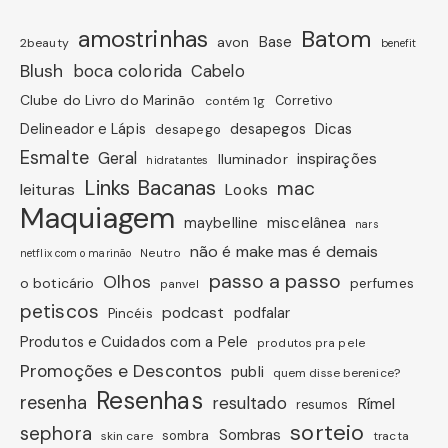
amostrinhas
Batom
avon
Base
2beauty
benefit
Blush
boca colorida
Cabelo
Clube do Livro do Marinão
Corretivo
contém 1g
Dicas
Delineador e Lápis
desapegos
desapego
Esmalte
Geral
inspirações
Iluminador
hidratantes
Links Bacanas
mac
leituras
Looks
Maquiagem
miscelânea
maybelline
nars
não é make mas é demais
Neutro
netflix com o marinão
passo a passo
Olhos
o boticário
perfumes
panvel
petiscos
podcast
podfalar
Pincéis
Produtos e Cuidados com a Pele
produtos pra pele
Promoções e Descontos
publi
quem disse berenice?
Resenhas
resenha
resultado
Rímel
resumos
sorteio
sephora
Sombras
sombra
skin care
tracta