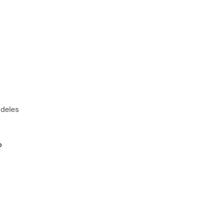
 deles
o