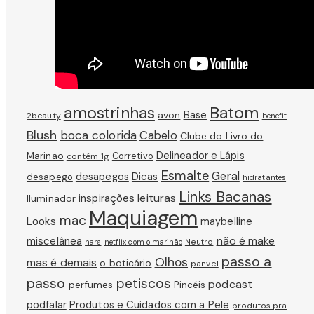
amostrinhas
Batom
avon
Base
2beauty
benefit
Blush
boca colorida
Cabelo
Clube do Livro do
Marinão
Delineador e Lápis
Corretivo
contém 1g
Esmalte
Geral
Dicas
desapegos
desapego
hidratantes
Links Bacanas
leituras
inspirações
Iluminador
Maquiagem
mac
Looks
maybelline
não é make
miscelânea
Neutro
nars
netflix com o marinão
passo a
Olhos
mas é demais
o boticário
panvel
passo
petiscos
podcast
perfumes
Pincéis
podfalar
Produtos e Cuidados com a Pele
produtos pra