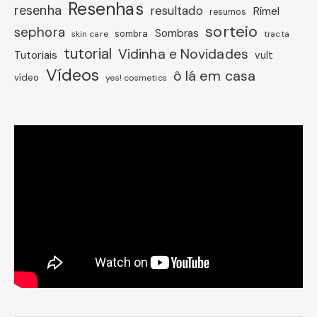
Resenhas
resenha
resultado
Rímel
resumos
sorteio
sephora
Sombras
sombra
skin care
tracta
tutorial
Vidinha e Novidades
Tutoriais
vult
Vídeos
ô lá em casa
vídeo
yes! cosmetics