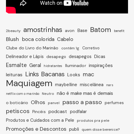
amostrinhas
Batom
avon
Base
2beauty
benefit
Blush
boca colorida
Cabelo
Clube do Livro do Marinão
Corretivo
contém 1g
Dicas
Delineador e Lápis
desapegos
desapego
Esmalte
Geral
inspirações
Iluminador
hidratantes
Links Bacanas
mac
leituras
Looks
Maquiagem
miscelânea
maybelline
nars
não é make mas é demais
Neutro
netflix com o marinão
passo a passo
Olhos
o boticário
perfumes
panvel
petiscos
podcast
podfalar
Pincéis
Produtos e Cuidados com a Pele
produtos pra pele
Promoções e Descontos
publi
quem disse berenice?