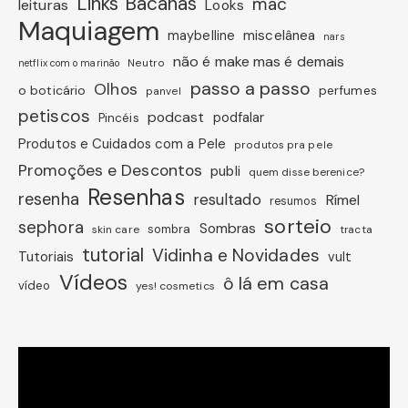
Links Bacanas
mac
leituras
Looks
Maquiagem
miscelânea
maybelline
nars
não é make mas é demais
Neutro
netflix com o marinão
passo a passo
Olhos
o boticário
perfumes
panvel
petiscos
podcast
podfalar
Pincéis
Produtos e Cuidados com a Pele
produtos pra pele
Promoções e Descontos
publi
quem disse berenice?
Resenhas
resenha
resultado
Rímel
resumos
sorteio
sephora
Sombras
sombra
skin care
tracta
tutorial
Vidinha e Novidades
Tutoriais
vult
Vídeos
ô lá em casa
vídeo
yes! cosmetics