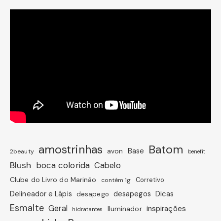
amostrinhas
Batom
avon
Base
2beauty
benefit
Blush
boca colorida
Cabelo
Clube do Livro do Marinão
Corretivo
contém 1g
Dicas
Delineador e Lápis
desapegos
desapego
Esmalte
Geral
inspirações
Iluminador
hidratantes