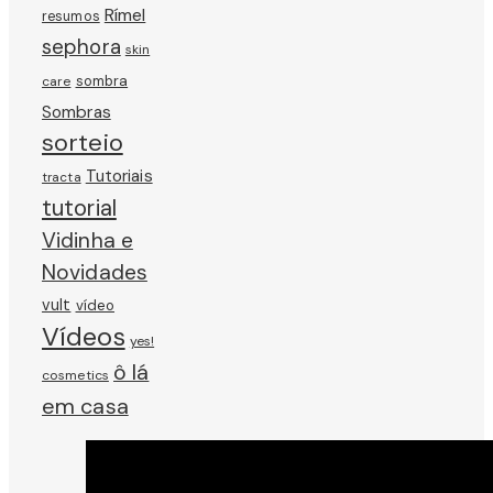
Rímel
resumos
sephora
skin
sombra
care
Sombras
sorteio
Tutoriais
tracta
tutorial
Vidinha e
Novidades
vult
vídeo
Vídeos
yes!
ô lá
cosmetics
em casa