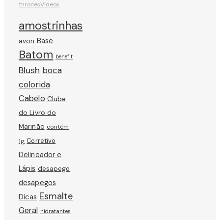
thrones
Vídeos
amostrinhas
avon
Base
Batom
benefit
Blush
boca
colorida
Cabelo
Clube
do Livro do
Marinão
contém
Corretivo
1g
Delineador e
Lápis
desapego
desapegos
Esmalte
Dicas
Geral
hidratantes