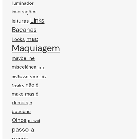
Iluminador
inspirações
Links
leituras
Bacanas
mac
Looks
Maquiagem
maybelline
miscelânea
nars
netflix com o marinão
não é
Neutro
make mas é
demais
o
boticário
Olhos
panvel
passo a
passo