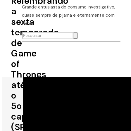
Relembrando
Grande entusiasta do consumo investigativo,
a
quase sempre de pijama e eternamente com
sexta
fome.
temporada
de
Game
of
Thrones
até
o
5o
capítulo
(SPOILERS)