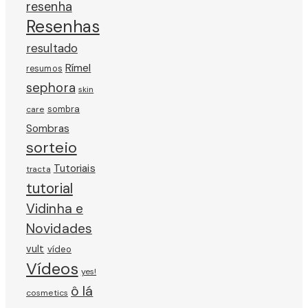
resenha
Resenhas
resultado
Rímel
resumos
sephora
skin
sombra
care
Sombras
sorteio
Tutoriais
tracta
tutorial
Vidinha e
Novidades
vult
vídeo
Vídeos
yes!
ô lá
cosmetics