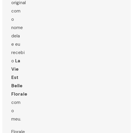
original
com
o
nome
dela
e eu
recebi
o
La
Vie
Est
Belle
Florale
com
o
meu.
Florale