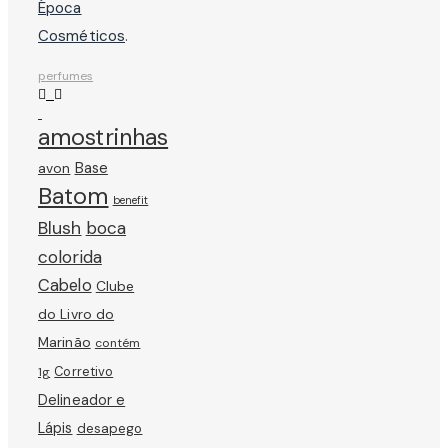
Época
Cosméticos
.
perfumes
amostrinhas
avon
Base
Batom
benefit
Blush
boca
colorida
Cabelo
Clube
do Livro do
Marinão
contém
Corretivo
1g
Delineador e
Lápis
desapego