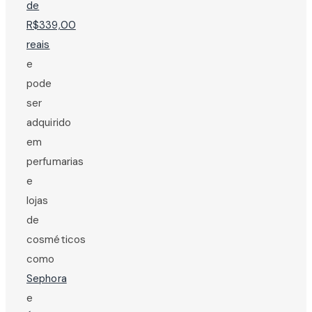
de
R$339,00
reais
e
pode
ser
adquirido
em
perfumarias
e
lojas
de
cosméticos
como
Sephora
e