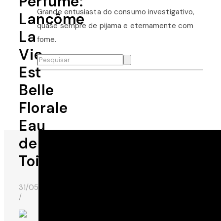
Perfume:
Grande entusiasta do consumo investigativo,
Lancôme
quase sempre de pijama e eternamente com
La
fome.
Vie
Est
Belle
Florale
Eau
de
Toilette
31/05/2016
/