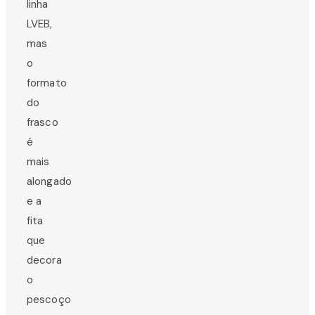
linha
LVEB,
mas
o
formato
do
frasco
é
mais
alongado
e a
fita
que
decora
o
pescoço