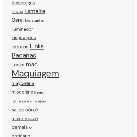
desapegos
Esmalte
Dicas
Geral
hidratantes
Iluminador
inspirações
Links
leituras
Bacanas
mac
Looks
Maquiagem
maybelline
miscelânea
nars
netflix com o marinão
não é
Neutro
make mas é
demais
o
boticário