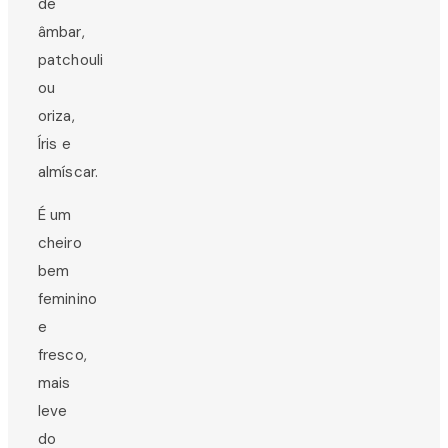
de
âmbar,
patchouli
ou
oriza,
Íris e
almíscar.
É um
cheiro
bem
feminino
e
fresco,
mais
leve
do