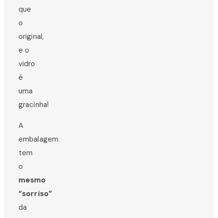
que
o
original,
e o
vidro
é
uma
gracinha!
A
embalagem
tem
o
mesmo
“sorriso”
da