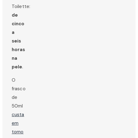
Toilette:
de
cinco
a
seis
horas
na
pele
.
O
frasco
de
50ml
custa
em
torno