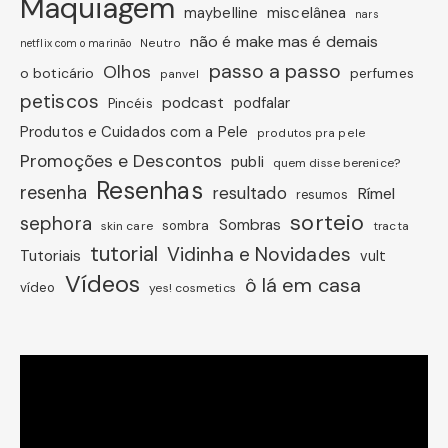
Maquiagem
miscelânea
maybelline
nars
não é make mas é demais
Neutro
netflix com o marinão
passo a passo
Olhos
o boticário
perfumes
panvel
petiscos
podcast
podfalar
Pincéis
Produtos e Cuidados com a Pele
produtos pra pele
Promoções e Descontos
publi
quem disse berenice?
Resenhas
resenha
resultado
Rímel
resumos
sorteio
sephora
Sombras
sombra
skin care
tracta
tutorial
Vidinha e Novidades
Tutoriais
vult
Vídeos
ô lá em casa
vídeo
yes! cosmetics