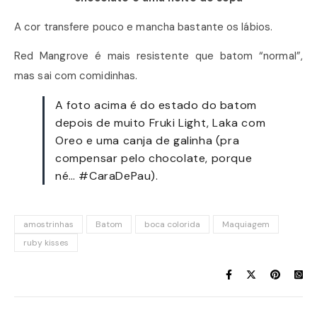
A cor transfere pouco e mancha bastante os lábios.
Red Mangrove é mais resistente que batom “normal”,
mas sai com comidinhas.
A foto acima é do estado do batom
depois de muito Fruki Light, Laka com
Oreo e uma canja de galinha (pra
compensar pelo chocolate, porque
né… #CaraDePau).
amostrinhas
Batom
boca colorida
Maquiagem
ruby kisses