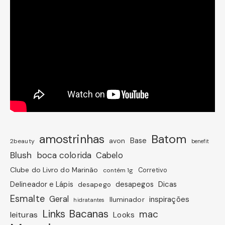
amostrinhas
Batom
avon
Base
2beauty
benefit
Blush
boca colorida
Cabelo
Clube do Livro do Marinão
Corretivo
contém 1g
Dicas
Delineador e Lápis
desapegos
desapego
Esmalte
Geral
inspirações
Iluminador
hidratantes
Links Bacanas
mac
leituras
Looks