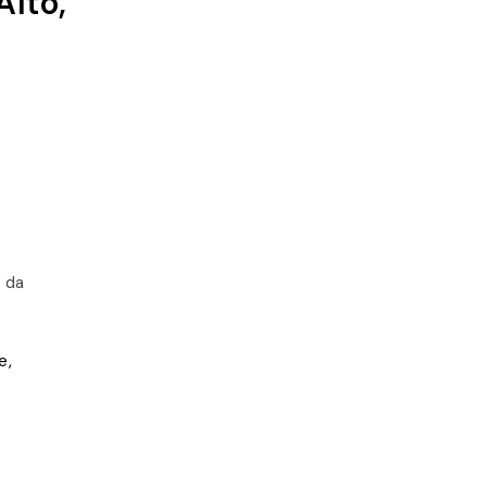
Alto,
 da
e,