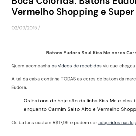
Boca Colorida: Batons Eudor
Vermelho Shopping e Supe
02/09/2015
/
Batons Eudora Soul Kiss Me cores Ca
Quem acompanha
os vídeos de recebidos
viu que chegou
A tal da caixa continha TODAS as cores de batom da marc
Eudora.
Os batons de hoje são da linha Kiss Me e eles
enquanto Carmim Salto Alto e Vermelho Shoppin
Os batons custam R$17,99 e podem ser
adquiridos nas lo