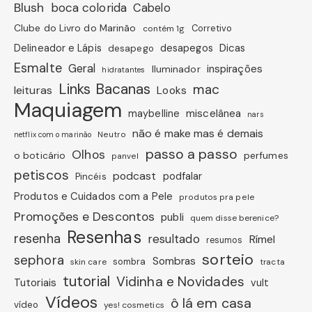
Blush
boca colorida
Cabelo
Clube do Livro do Marinão
Corretivo
contém 1g
Dicas
Delineador e Lápis
desapegos
desapego
Esmalte
Geral
inspirações
Iluminador
hidratantes
Links Bacanas
mac
leituras
Looks
Maquiagem
miscelânea
maybelline
nars
não é make mas é demais
Neutro
netflix com o marinão
passo a passo
Olhos
o boticário
perfumes
panvel
petiscos
podcast
podfalar
Pincéis
Produtos e Cuidados com a Pele
produtos pra pele
Promoções e Descontos
publi
quem disse berenice?
Resenhas
resenha
resultado
Rímel
resumos
sorteio
sephora
Sombras
sombra
skin care
tracta
tutorial
Vidinha e Novidades
Tutoriais
vult
Vídeos
ô lá em casa
vídeo
yes! cosmetics