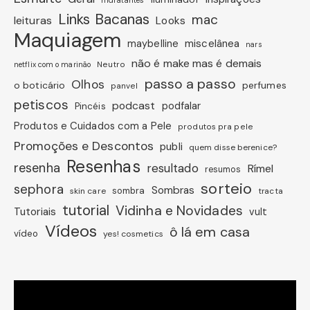
Links Bacanas
mac
leituras
Looks
Maquiagem
miscelânea
maybelline
nars
não é make mas é demais
Neutro
netflix com o marinão
passo a passo
Olhos
o boticário
perfumes
panvel
petiscos
podcast
podfalar
Pincéis
Produtos e Cuidados com a Pele
produtos pra pele
Promoções e Descontos
publi
quem disse berenice?
Resenhas
resenha
resultado
Rímel
resumos
sorteio
sephora
Sombras
sombra
skin care
tracta
tutorial
Vidinha e Novidades
Tutoriais
vult
Vídeos
ô lá em casa
vídeo
yes! cosmetics