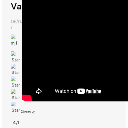
Vamp
06/04/2015
/
2beauty
4,1