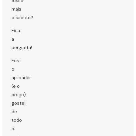
fosse
mais
eficiente?
Fica
a
pergunta!
Fora
o
aplicador
(e o
preço),
gostei
de
todo
o