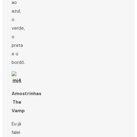
ao
azul,
o
verde,
o
prata
e o
bordô.
Amostrinhas
The
Vamp
Eu já
falei