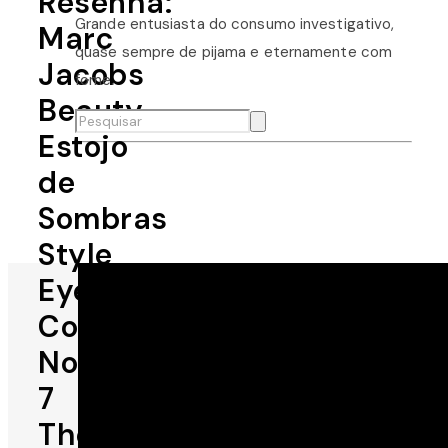
Resenha:
Grande entusiasta do consumo investigativo,
Marc
quase sempre de pijama e eternamente com
Jacobs
fome.
Beauty
Estojo
de
Sombras
Style
Eye-
Con
No.
7
The