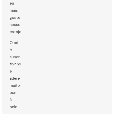
eu
mais
gostei
nesse
estojo.
O pó
é
super
fininho
e
adere
muito
bem
à
pele.