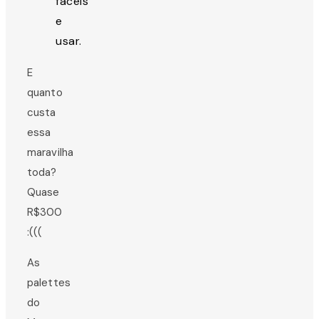
fáceis
e
usar.
E
quanto
custa
essa
maravilha
toda?
Quase
R$300
:(((
As
palettes
do