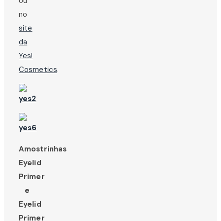
ou
no
site
da
Yes!
Cosmetics
.
Amostrinhas
Eyelid
Primer
e
Eyelid
Primer