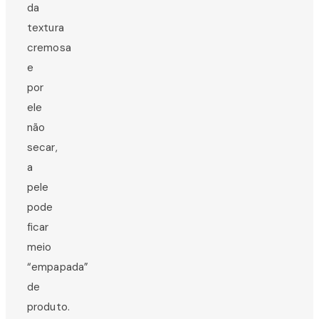
da
textura
cremosa
e
por
ele
não
secar,
a
pele
pode
ficar
meio
“empapada”
de
produto.